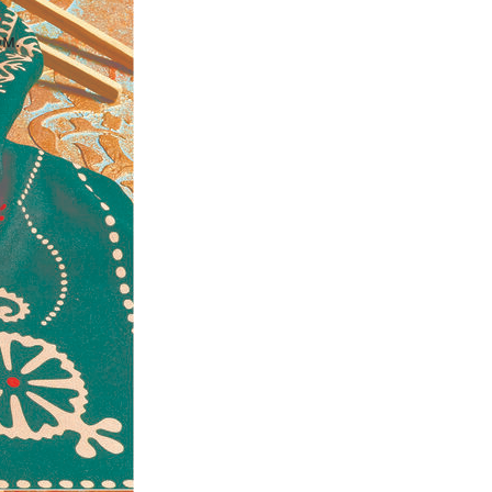
ом.
м