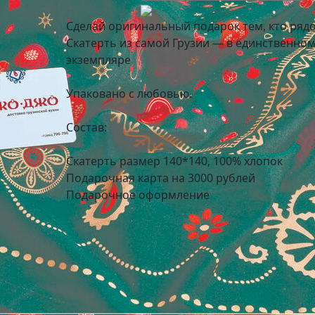
Сделай оригинальный подарок тем, кто ряд
Скатерть из самой Грузии — в единственно
экземпляре
Упаковано с любовью.
Состав:
Скатерть размер 140*140, 100% хлопок
Подарочная карта на 3000 рублей
Подарочное оформление