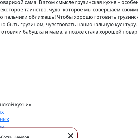
оварихой сама. В этом смысле грузинская кухня – особе
некоторое таинство, чудо, которое мы совершаем своим
сто пальчики оближешь! Чтобы хорошо готовить грузинс
о быть грузином, чувствовать национальную культуру.
к готовили бабушка и мама, а позже стала хорошей пова
нской кухни»
ых
нных
ки
×
аботку файлов