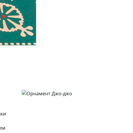
ики
или