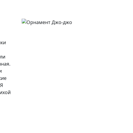
ики
или
нная.
и
кие
 Я
рихой