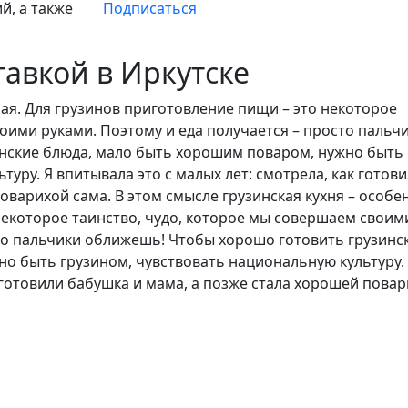
й, а также
Подписаться
тавкой в Иркутске
ная. Для грузинов приготовление пищи – это некоторое
оими руками. Поэтому и еда получается – просто пальч
нские блюда, мало быть хорошим поваром, нужно быть
уру. Я впитывала это с малых лет: смотрела, как готов
оварихой сама. В этом смысле грузинская кухня – особе
некоторое таинство, чудо, которое мы совершаем своим
сто пальчики оближешь! Чтобы хорошо готовить грузинс
о быть грузином, чувствовать национальную культуру.
к готовили бабушка и мама, а позже стала хорошей пова