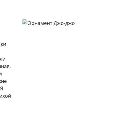
ики
или
нная.
и
кие
 Я
рихой