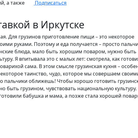
й, а также
Подписаться
тавкой в Иркутске
ная. Для грузинов приготовление пищи – это некоторое
оими руками. Поэтому и еда получается – просто пальч
нские блюда, мало быть хорошим поваром, нужно быть
уру. Я впитывала это с малых лет: смотрела, как готов
оварихой сама. В этом смысле грузинская кухня – особе
некоторое таинство, чудо, которое мы совершаем своим
сто пальчики оближешь! Чтобы хорошо готовить грузинс
о быть грузином, чувствовать национальную культуру.
к готовили бабушка и мама, а позже стала хорошей пова