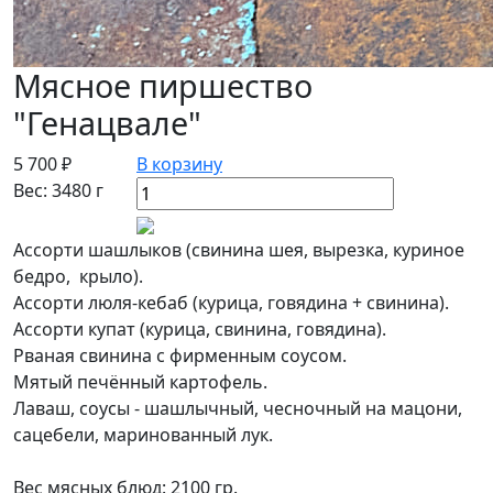
Мясное пиршество
"Генацвале"
5 700 ₽
В корзину
Вес: 3480 г
Ассорти шашлыков (свинина шея, вырезка, куриное
бедро, крыло).
Ассорти люля-кебаб (курица, говядина + свинина).
Ассорти купат (курица, свинина, говядина).
Рваная свинина с фирменным соусом.
Мятый печённый картофель.
Лаваш, соусы - шашлычный, чесночный на мацони,
сацебели, маринованный лук.
Вес мясных блюд: 2100 гр.